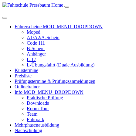
Home
Führerscheine
MOD_MENU_DROPDOWN
Moped
A1/A2/A-Schein
Code 111
B-Schein
Anhänger
L-17
L-Übungsfahrt (Duale Ausbildung)
Kurstermine
Preisliste
Prüfungstermine & Prüfungsanmeldungen
Onlinetrainer
Info
MOD_MENU_DROPDOWN
Praktische Prüfung
Downloads
Room Tour
Team
Fuhrpark
Mehrphasenausbildung
Nachschulung