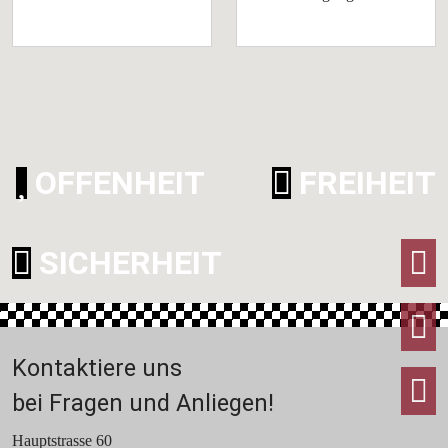
OFFENHEIT
FREIHEIT
F
SICHERHEIT
I
Kontaktiere uns
T
bei Fragen und Anliegen!
Hauptstrasse 60