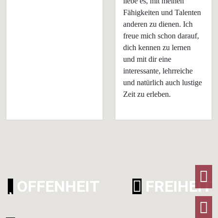
liebe es, mit meinen
Fähigkeiten und Talenten
anderen zu dienen. Ich
freue mich schon darauf,
dich kennen zu lernen
und mit dir eine
interessante, lehrreiche
und natürlich auch lustige
Zeit zu erleben.
F
OFFENHEIT
FREIHEIT
I